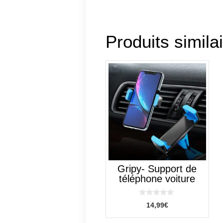
Produits simila
Gripy- Support de
téléphone voiture
0
14,99
€
s
u
r