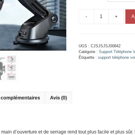
-
+
A
quantité
de
Link
-
UGS :
CJSJSJSJ00842
Support
Catégorie :
Support Téléphone V
chargeur
Étiquette :
support téléphone vo
téléphone
voiture
s complémentaires
Avis (0)
in d’ouverture et de serrage rend tout plus facile et plus sûr. Il