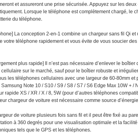
ermeront et assureront une prise sécurisée. Appuyez sur les deux
atiquement. Lorsque le téléphone est complètement chargé, le cha
tterie du téléphone.
éphone] La conception 2-en-1 combine un chargeur sans fil Qi et 
ge votre téléphone rapidement et vous évite de vous soucier des
rgement plus rapide] Il n’est pas nécessaire d’enlever le boîtier
cellulaire sur le marché, sauf pour le boîtier robuste et irrégulie
tous les téléphones cellulaires avec une largeur de 60-80mm et 
. Samsung Note 10 / S10 / S9 / S8 / S7 / S6 Edge Max 10W + / N
r rapide XS / XR / X / 8, 5W (pour d’autres téléphones compat
eur chargeur de voiture est nécessaire comme source d’énergie
geur de voiture plusieurs fois sans fil et il peut être fixé au par
ation à 360 degrés pour une visualisation optimale et la facilité 
niques tels que le GPS et les téléphones.