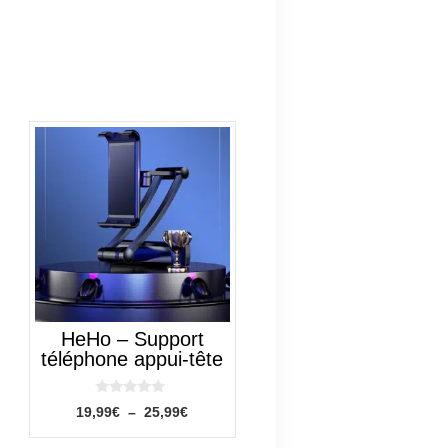
Ce
produit
a
plusieurs
variations.
Les
options
peuvent
être
HeHo – Support
choisies
téléphone appui-tête
sur
la
0
Plage
19,99
€
–
25,99
€
page
s
de
u
du
r