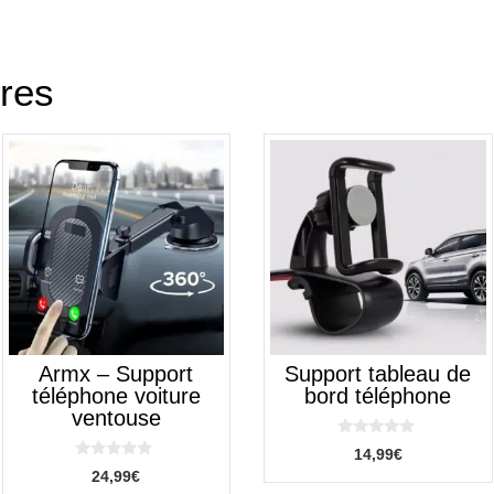
ires
Ce
produit
a
plusieurs
variations.
Les
options
peuvent
être
Armx – Support
Support tableau de
choisies
téléphone voiture
bord téléphone
sur
ventouse
la
0
14,99
€
page
s
0
u
24,99
€
s
du
r