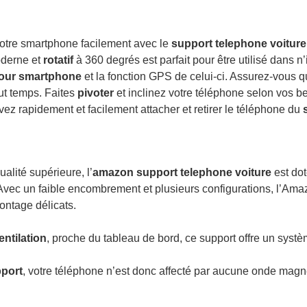
otre smartphone facilement avec le
support telephone voitur
oderne et
rotatif
à 360 degrés est parfait pour être utilisé dans n
our smartphone
et la fonction GPS de celui-ci. Assurez-vous q
ut temps. Faites
pivoter
et inclinez votre téléphone selon vos be
vez rapidement et facilement attacher et retirer le téléphone du
alité supérieure, l’
amazon support telephone voiture
est dot
. Avec un faible encombrement et plusieurs configurations, l’A
ontage délicats.
entilation
, proche du tableau de bord, ce support offre un systèm
pport
, votre téléphone n’est donc affecté par aucune onde magnét