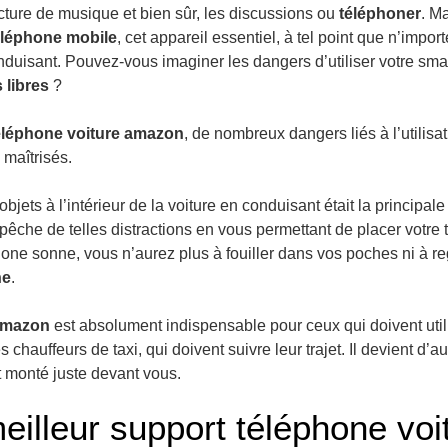
 lecture de musique et bien sûr, les discussions ou
téléphoner
. M
éléphone mobile
, cet appareil essentiel, à tel point que n’import
duisant. Pouvez-vous imaginer les dangers d’utiliser votre sm
 libres
?
éléphone voiture amazon
, de nombreux dangers liés à l’utilisa
 maîtrisés.
jets à l’intérieur de la voiture en conduisant était la principal
êche de telles distractions en vous permettant de placer votre
phone sonne, vous n’aurez plus à fouiller dans vos poches ni à r
ne
.
 amazon
est absolument indispensable pour ceux qui doivent util
 chauffeurs de taxi, qui doivent suivre leur trajet. Il devient d’au
t monté juste devant vous.
eilleur support téléphone vo