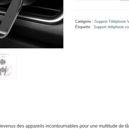
de
AmazonPhone
-
Catégorie :
Support Téléphone V
Support
Étiquette :
Support téléphone voit
téléphone
voiture
amazon
evenus des appareils incontournables pour une multitude de tâc