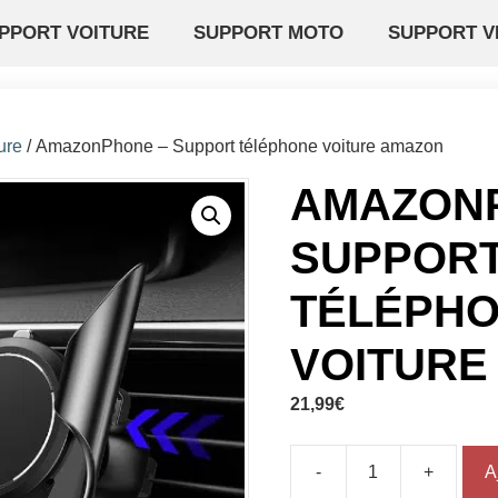
PPORT VOITURE
SUPPORT MOTO
SUPPORT V
ure
/ AmazonPhone – Support téléphone voiture amazon
AMAZON
SUPPOR
TÉLÉPH
VOITURE
21,99
€
-
+
A
quantité